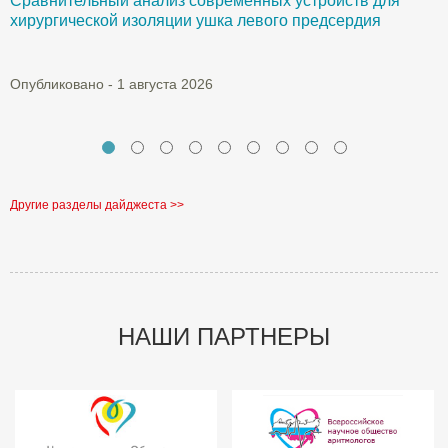
Сравнительный анализ современных устройств для
Б
хирургической изоляции ушка левого предсердия
О
Опубликовано - 1 августа 2026
Другие разделы дайджеста >>
НАШИ ПАРТНЕРЫ