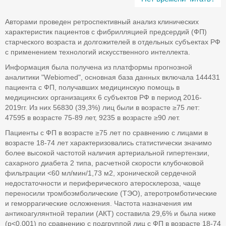
Авторами проведен ретроспективный анализ клинических
характеристик пациентов с фибрилляцией предсердий (ФП)
старческого возраста и долгожителей в отдельных субъектах РФ
с применением технологий искусственного интеллекта.
Информация была получена из платформы прогнозной
аналитики "Webiomed", основная база данных включала 144431
пациента с ФП, получавших медицинскую помощь в
медицинских организациях 6 субъектов РФ в период 2016-
2019гг. Из них 56830 (39,3%) лиц были в возрасте ≥75 лет:
47595 в возрасте 75-89 лет, 9235 в возрасте ≥90 лет.
Пациенты с ФП в возрасте ≥75 лет по сравнению с лицами в
возрасте 18-74 лет характеризовались статистически значимо
более высокой частотой наличия артериальной гипертензии,
сахарного диабета 2 типа, расчетной скорости клубочковой
фильтрации <60 мл/мин/1,73 м2, хронической сердечной
недостаточности и периферического атеросклероза, чаще
переносили тромбоэмболические (ТЭО), атеротромботические
и геморрагические осложнения. Частота назначения им
антикоагулянтной терапии (АКТ) составила 29,6% и была ниже
(р<0,001) по сравнению с подгруппой лиц с ФП в возрасте 18-74