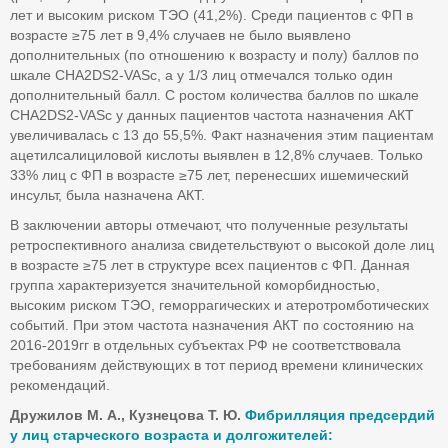
лет и высоким риском ТЭО (41,2%). Среди пациентов с ФП в
возрасте ≥75 лет в 9,4% случаев не было выявлено
дополнительных (по отношению к возрасту и полу) баллов по
шкале CHA2DS2-VASс, а у 1/3 лиц отмечался только один
дополнительный балл. С ростом количества баллов по шкале
CHA2DS2-VASс у данных пациентов частота назначения АКТ
увеличивалась с 13 до 55,5%. Факт назначения этим пациентам
ацетилсалициловой кислоты выявлен в 12,8% случаев. Только
33% лиц с ФП в возрасте ≥75 лет, перенесших ишемический
инсульт, была назначена АКТ.
В заключении авторы отмечают, что полученные результаты
ретроспективного анализа свидетельствуют о высокой доле лиц
в возрасте ≥75 лет в структуре всех пациентов с ФП. Данная
группа характеризуется значительной коморбидностью,
высоким риском ТЭО, геморрагических и атеротромботических
событий. При этом частота назначения АКТ по состоянию на
2016-2019гг в отдельных субъектах РФ не соответствовала
требованиям действующих в тот период времени клинических
рекомендаций.
Дружилов М. А., Кузнецова Т. Ю.
Фибрилляция предсердий
у лиц старческого возраста и долгожителей: