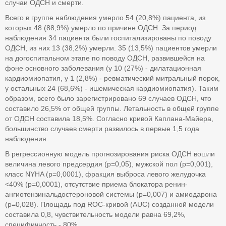
случаи ОДСН и смерти.
Всего в группе наблюдения умерло 54 (20,8%) пациента, из
которых 48 (88,9%) умерло по причине ОДСН. За период
наблюдения 34 пациента были госпитализированы по поводу
ОДСН, из них 13 (38,2%) умерли. 35 (13,5%) пациентов умерли
на догоспитальном этапе по поводу ОДСН, развившейся на
фоне основного заболевания (у 10 (27%) - дилатационная
кардиомиопатия, у 1 (2,8%) - ревматический митральный порок,
у остальных 24 (68,6%) - ишемическая кардиомиопатия). Таким
образом, всего было зарегистрировано 69 случаев ОДСН, что
составило 26,5% от общей группы. Летальность в общей группе
от ОДСН составила 18,5%. Согласно кривой Каплана-Майера,
большинство случаев смерти развилось в первые 1,5 года
наблюдения.
В регрессионную модель прогнозирования риска ОДСН вошли
величина левого предсердия (р=0,05), мужской пол (р=0,001),
класс NYHA (р=0,0001), фракция выброса левого желудочка
<40% (р=0,0001), отсутствие приема блокатора ренин-
ангиотензинальдостероновой системы (р=0,007) и амиодарона
(р=0,028). Площадь под ROC-кривой (AUC) созданной модели
составила 0,8, чувствительность модели равна 69,2%,
специфичность - 80%.