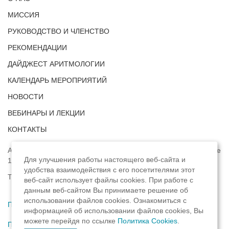
МИССИЯ
РУКОВОДСТВО И ЧЛЕНСТВО
РЕКОМЕНДАЦИИ
ДАЙДЖЕСТ АРИТМОЛОГИИ
КАЛЕНДАРЬ МЕРОПРИЯТИЙ
НОВОСТИ
ВЕБИНАРЫ И ЛЕКЦИИ
КОНТАКТЫ
Адрес: г. Москва, ул. Профсоюзная, д. 93А, этаж 4, помещение
Для улучшения работы настоящего веб-сайта и
1, комната 32.
удобства взаимодействия с его посетителями этот
Телефон:
8 (8422) 33-15-88
веб-сайт использует файлы cookies. При работе с
данным веб-сайтом Вы принимаете решение об
использовании файлов cookies. Ознакомиться с
Политика конфиденциальности
,
информацией об использовании файлов cookies, Вы
можете перейдя по ссылке
Политика Cookies
.
Пользовательское соглашение