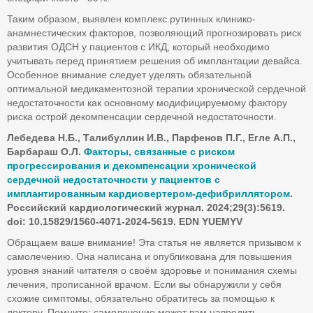
Таким образом, выявлен комплекс рутинных клинико-
анамнестических факторов, позволяющий прогнозировать риск
развития ОДСН у пациентов с ИКД, который необходимо
учитывать перед принятием решения об имплантации девайса.
Особенное внимание следует уделять обязательной
оптимальной медикаментозной терапии хронической сердечной
недостаточности как основному модифицируемому фактору
риска острой декомпенсации сердечной недостаточности.
Лебедева Н.Б., Талибуллин И.В., Парфенов П.Г., Егле А.П.,
Барбараш О.Л.
Факторы, связанные с риском
прогрессирования и декомпенсации хронической
сердечной недостаточности у пациентов с
имплантированным кардиовертером-дефибриллятором
.
Российский кардиологический журнал. 2024;29(3):5619.
doi
: 10.15829/1560-4071-2024-5619.
EDN
YUEMYV
Обращаем ваше внимание! Эта статья не является призывом к
самолечению. Она написана и опубликована для повышения
уровня знаний читателя о своём здоровье и понимания схемы
лечения, прописанной врачом. Если вы обнаружили у себя
схожие симптомы, обязательно обратитесь за помощью к
доктору. Помните: самолечение может вам навредить.