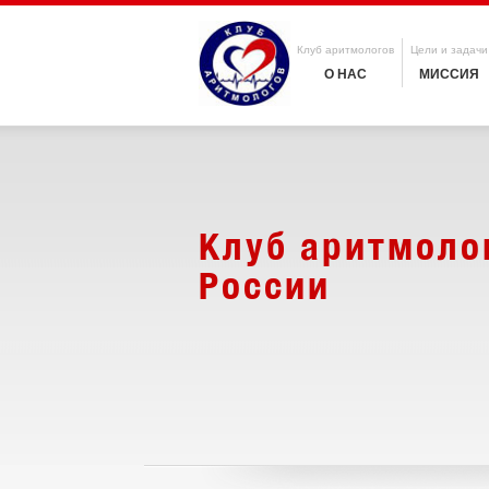
Клуб аритмологов
Цели и задачи
О НАС
МИССИЯ
Клуб аритмоло
России