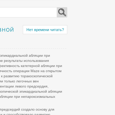
вной
Нет времени читать?
 эпикардиальной абляции при
е результаты использования
фективность катетерной абляции при
чность операции Maze на открытом
к развитию торакоскопической
и только легочных вен
ентации левого предсердия,
копической эпикардиальной абляции
 абляции при непароксизмальных
предсердий создало основу для
и и способствовало развитию