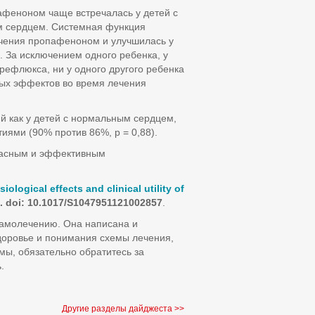
афеноном чаще встречалась у детей с
м сердцем. Системная функция
ечения пропафеноном и улучшилась у
. За исключением одного ребенка, у
рефлюкса, ни у одного другого ребенка
ых эффектов во время лечения
й как у детей с нормальным сердцем,
иями (90% против 86%, p = 0,88).
опасным и эффективным
iological effects and clinical utility of
7.
doi
: 10.1017/
S
1047951121002857
.
самолечению. Она написана и
доровье и понимания схемы лечения,
мы, обязательно обратитесь за
.
Другие разделы дайджеста >>