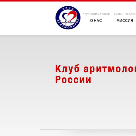
Клуб аритмологов
Цели и задачи
О НАС
МИССИЯ
Клуб аритмоло
России