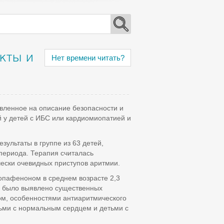
кты и
Нет времени читать?
вленное на описание безопасности и
 у детей с ИБС или кардиомиопатией и
ультаты в группе из 63 детей,
периода. Терапия считалась
ески очевидных приступов аритмии.
ропафеноном в среднем возрасте 2,3
е было выявлено существенных
м, особенностями антиаритмического
ьми с нормальным сердцем и детьми с