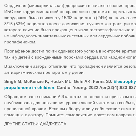
Сердечная (миокардиальная) депрессия в начале лечения проп
ИБС или кардиомиопатией по сравнению с детьми с нормальны
желудочков была снижена у 15/63 пациентов (24%) до начала л
8/15 (53%) пациентов после достижения лучшего контроля ритма
которого лечение было прекращено из-за гастроэзофагеального 
не наблюдалось значительных системных или сердечных побочн
пропафеноном.
Пропафенон достиг почти одинакового успеха в контроле аритми
так и у детей с врожденными пороками сердца или кардиомиопат
В заключении авторы отметили, что пропафенон является без
антиаритмическим препаратом у детей.
Singh M, McKenzie K, Hudak ML, Gehi AK, Ferns SJ.
Electrophys
propafenone in children
. Cardiol Young.
2022
Apr
;32(4):623-62
Обращаем ваше внимание! Эта статья не является призывом к 
опубликована для повышения уровня знаний читателя о своём з
прописанной врачом. Если вы обнаружили у себя схожие симпто
помощью к доктору. Помните: самолечение может вам навредить
ДРУГИЕ СТАТЬИ ДАЙДЖЕСТА