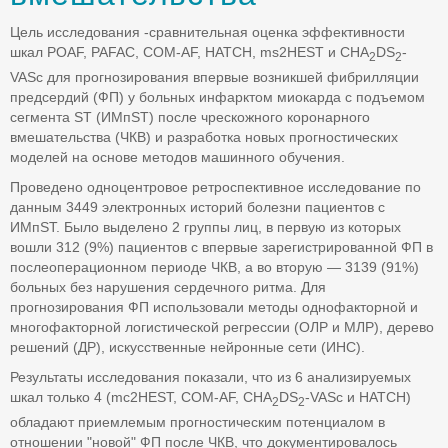
Цель исследования -сравнительная оценка эффективности
шкал POAF, PAFAC, COM-AF, HATCH, ms2HEST и CHA
DS
-
2
2
VASc для прогнозирования впервые возникшей фибрилляции
предсердий (ФП) у больных инфарктом миокарда с подъемом
сегмента ST (ИМпST) после чрескожного коронарного
вмешательства (ЧКВ) и разработка новых прогностических
моделей на основе методов машинного обучения.
Проведено одноцентровое ретроспективное исследование по
данным 3449 электронных историй болезни пациентов с
ИМпST. Было выделено 2 группы лиц, в первую из которых
вошли 312 (9%) пациентов с впервые зарегистрированной ФП в
послеоперационном периоде ЧКВ, а во вторую — 3139 (91%)
больных без нарушения сердечного ритма. Для
прогнозирования ФП использовали методы однофакторной и
многофакторной логистической регрессии (ОЛР и МЛР), дерево
решений (ДР), искусственные нейронные сети (ИНС).
Результаты исследования показали, что из 6 анализируемых
шкал только 4 (mc2HEST, COM-AF, CHA
DS
-VASc и HATCH)
2
2
обладают приемлемым прогностическим потенциалом в
отношении "новой" ФП после ЧКВ, что документировалось