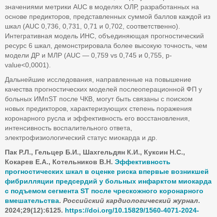
значениями метрики AUC в моделях ОЛР, разработанных на
основе предикторов, представленных суммой баллов каждой из
шкал (AUC 0,736, 0,731, 0,71 и 0,702, соответственно).
Интегративная модель ИНС, объединяющая прогностический
ресурс 6 шкал, демонстрировала более высокую точность, чем
модели ДР и МЛР (AUC — 0,759 vs 0,745 и 0,755, p-
value<0,0001).
Дальнейшие исследования, направленные на повышение
качества прогностических моделей послеоперационной ФП у
больных ИМпST после ЧКВ, могут быть связаны с поиском
новых предикторов, характеризующих степень поражения
коронарного русла и эффективность его восстановления,
интенсивность воспалительного ответа,
электрофизиологический статус миокарда и др.
Пак Р.Л., Гельцер Б.И., Шахгельдян К.И., Куксин Н.С.,
Кокарев Е.А., Котельников В.Н.
Эффективность
прогностических шкал в оценке риска впервые возникшей
фибрилляции предсердий у больных инфарктом миокарда
с подъемом сегмента ST
после чрескожного коронарного
вмешательства
.
Российский кардиологический журнал
.
2024;29(12):6125.
https
://doi
.org
/10.15829/1560-4071-2024-