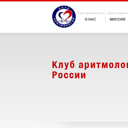
Клуб аритмологов
Цели и задачи
О НАС
МИССИЯ
Клуб аритмоло
России