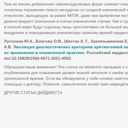
Тем не менее добавление левожелудочковых форм снижает спец
поскольку поражение левого желудочка со сходной клинической
этиологию, выходящую за рамки АКПЖ, даже при выявлении мута
демонстрируют описанные в статье клинические случаи. Как и п
в полной мере будут оценены лишь проспективно на большой выбо
внедрения в повседневную клиническую практику врачей кардиол
Лутохина Ю.А., Благова О.В., Шестак А. Г., Заклязьминская Е
А.В.
Эволюция диагностических критериев аритмогенной к
их применения в клинической практике
. Российский кардиол
doi:10.15829/1560-4071-2021-4593
Обращаем ваше внимание! Эта статья не является призывом к 
опубликована для повышения уровня знаний читателя о своём з
прописанной врачом. Если вы обнаружили у себя схожие симпто
помощью к доктору. Помните: самолечение может вам навредить
ДРУГИЕ СТАТЬИ ДАЙДЖЕСТА