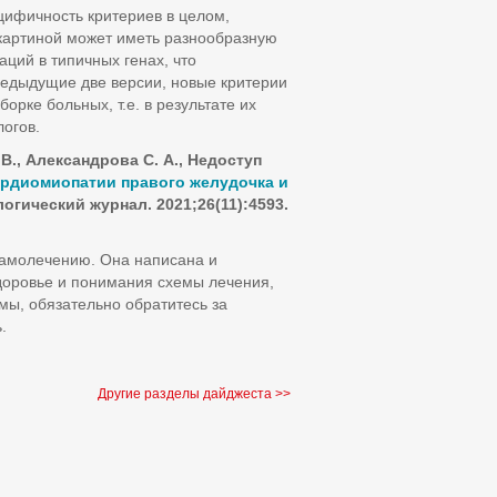
ифичность критериев в целом,
 картиной может иметь разнообразную
ций в типичных генах, что
редыдущие две версии, новые критерии
рке больных, т.е. в результате их
огов.
.В., Александрова С. А., Недоступ
ардиомиопатии правого желудочка и
огический журнал. 2021;26(11):4593.
самолечению. Она написана и
доровье и понимания схемы лечения,
мы, обязательно обратитесь за
.
Другие разделы дайджеста >>