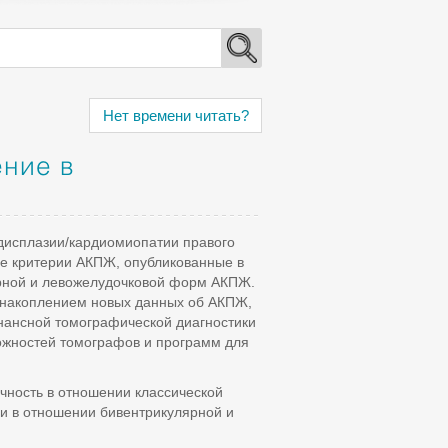
Нет времени читать?
ение в
дисплазии/кардиомиопатии правого
ие критерии АКПЖ, опубликованные в
ярной и левожелудочковой форм АКПЖ.
 накоплением новых данных об АКПЖ,
онансной томографической диагностики
можностей томографов и программ для
чность в отношении классической
и в отношении бивентрикулярной и