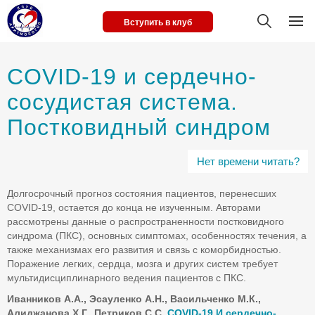
Вступить в клуб
COVID-19 и сердечно-
сосудистая система.
Постковидный синдром
Нет времени читать?
Долгосрочный прогноз состояния пациентов, перенесших
COVID-19, остается до конца не изученным. Авторами
рассмотрены данные о распространенности постковидного
синдрома (ПКС), основных симптомах, особенностях течения, а
также механизмах его развития и связь с коморбидностью.
Поражение легких, сердца, мозга и других систем требует
мультидисциплинарного ведения пациентов с ПКС.
Иванников А.А., Эсауленко А.Н., Васильченко М.К.,
Алиджанова Х.Г., Петриков С.С.
COVID-19 И сердечно-