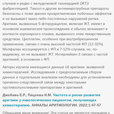
случаев и редко с желудочковой тахикардией (ЖТ)/
фибрилляцией. Таксол и другие антимикротрубные препараты
безопасны с точки зрения проаритмических побочных эффектов
и не вызывают каких-либо постоянных нарушений ритма.
Аритмии, вызванные 5-фторурацилом, включая ЖТ, имеют в
основном ишемическое происхождение и обычно возникают в
контексте коронарного спазма, вызванного этим лекарственным
средством. Цисплатин, особенно при внутрибрюшинном
применении, связан с очень высокой частотой ФП (12-32%).
Мелфалан ассоциируется с ФП в 7-12% случаев, но, по-
видимому, он не вызывает ЖТ. Интерлейкин-2 связан с частой
аритмией, в основном с ФП.
Авторы изучили имеющиеся данные об аритмии, вызванной
химиотерапией. Исследования с предполагаемым сбором
данных и тщательным анализом необходимы для установления
причинно-следственной связи между некоторыми
противоопухолевыми препаратами и аритмией.
Джобава Е.Р., Пацоева И.М.
Частота и риски развития
аритмии у онкологических пациентов, получающих
химиотерапию
. АННАЛЫ АРИТМОЛОГИИ. 2022;1:47-57
Обращаем ваше внимание! Эта статья не является призывом к