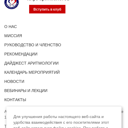
Вступить в клуб
О НАС
МИССИЯ
РУКОВОДСТВО И ЧЛЕНСТВО
РЕКОМЕНДАЦИИ
ДАЙДЖЕСТ АРИТМОЛОГИИ
КАЛЕНДАРЬ МЕРОПРИЯТИЙ
НОВОСТИ
ВЕБИНАРЫ И ЛЕКЦИИ
КОНТАКТЫ
Адрес: г. Москва, ул. Профсоюзная, д. 93А, этаж 4, помещение
Для улучшения работы настоящего веб-сайта и
1, комната 32.
удобства взаимодействия с его посетителями этот
Телефон:
8 (8422) 33-15-88