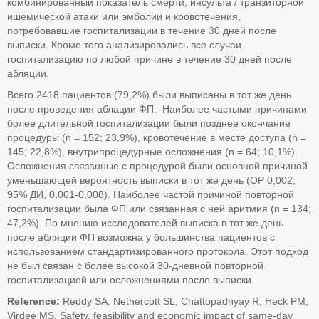
комбинированный показатель смерти, инсульта / транзиторной
ишемической атаки или эмболии и кровотечения,
потребовавшие госпитализации в течение 30 дней после
выписки. Кроме того анализировались все случаи
госпитализацию по любой причине в течение 30 дней после
абляции.
Всего 2418 пациентов (79,2%) были выписаны в тот же день
после проведения аблации ФП. Наиболее частыми причинами
более длительной госпитализации были позднее окончание
процедуры (n = 152; 23,9%), кровотечение в месте доступа (n =
145; 22,8%), внутрипроцедурные осложнения (n = 64; 10,1%).
Осложнения связанные с процедурой были основной причиной
уменьшающей вероятность выписки в тот же день (ОР 0,002;
95% ДИ, 0,001-0,008). Наиболее частой причиной повторной
госпитализации была ФП или связанная с ней аритмия (n = 134;
47,2%). По мнению исследователей выписка в тот же день
после абляции ФП возможна у большинства пациентов с
использованием стандартизированного протокола. Этот подход
не был связан с более высокой 30-дневной повторной
госпитализацией или осложнениями после выписки.
Reference:
Reddy SA, Nethercott SL, Chattopadhyay R, Heck PM,
Virdee MS. Safety, feasibility and economic impact of same-day