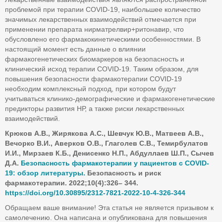
проблемой при терапии COVID-19, наибольшее количество
значимых лекарственных взаимодействий отмечается при
применении препарата нирматрелвир+ритонавир, что
обусловлено его фармакокинетическими особенностями. В
настоящий момент есть данные о влиянии
фармакогенетических биомаркеров на безопасность и
клинический исход терапии COVID-19. Таким образом, для
повышения безопасности фармакотерапии COVID-19
необходим комплексный подход, при котором будут
учитываться клинико-демографические и фармакогенетические
предикторы развития НР, а также риски лекарственных
взаимодействий.
Крюков А.В., Жирякова А.С., Шевчук Ю.В., Матвеев А.В.,
Вечорко В.И., Аверков О.В., Глаголев С.В., Темирбулатов
И.И., Мирзаев К.Б., Денисенко Н.П., Абдуллаев Ш.П., Сычев
Д.А.
Безопасность фармакотерапии у пациентов с COVID-
19: обзор литературы.
Безопасность и риск
фармакотерапии. 2022;10(4):326– 344.
https://doi.org/10.30895/2312-7821-2022-10-4-326-344
Обращаем ваше внимание! Эта статья не является призывом к
самолечению. Она написана и опубликована для повышения