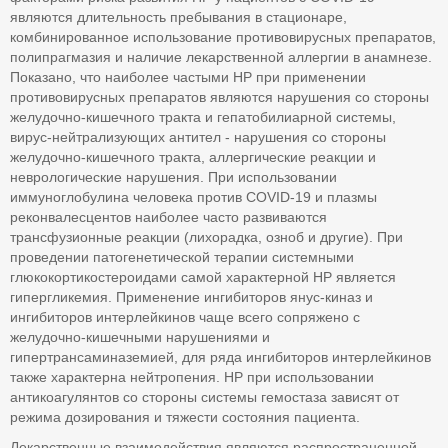
являются длительность пребывания в стационаре,
комбинированное использование противовирусных препаратов,
полипрагмазия и наличие лекарственной аллергии в анамнезе.
Показано, что наиболее частыми НР при применении
противовирусных препаратов являются нарушения со стороны
желудочно-кишечного тракта и гепатобилиарной системы,
вирус-нейтрализующих антител - нарушения со стороны
желудочно-кишечного тракта, аллергические реакции и
неврологические нарушения. При использовании
иммуноглобулина человека против COVID-19 и плазмы
реконвалесцентов наиболее часто развиваются
трансфузионные реакции (лихорадка, озноб и другие). При
проведении патогенетической терапии системными
глюкокортикостероидами самой характерной НР является
гипергликемия. Применение ингибиторов янус-киназ и
ингибиторов интерлейкинов чаще всего сопряжено с
желудочно-кишечными нарушениями и
гипертрансаминаземией, для ряда ингибиторов интерлейкинов
также характерна нейтропения. НР при использовании
антикоагулянтов со стороны системы гемостаза зависят от
режима дозирования и тяжести состояния пациента.
Лекарственные взаимодействия являются распространенной