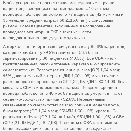
В обсервационное проспективное исследование в группе
пациентов, находящихся на гемодиализе, с 10-летним
периодом наблюдения включено 77 пациентов (42 мужчины и
35 женщин; средний возраст 58,2±15,6 лет) с синусовым
ритмом. Всем пациентам, включенным в исследование,
проводился мониторинг ЭКГ в течение шести
последовательных процедур гемодиализа.
Артериальная гипертензия присутствовала у 68,8% пациентов,
сахарный диабет - у 29,9% пациентов. СВА были
зарегистрированы у 38 пациентов (49,3%). Все СВА имели
кратковременный, бессимптомный характер и купировались
самостоятельно. Возраст (отношение рисков [ОР] 1,04 в год;
95% доверительный интервал [ДИ] 1,00-1,08) и увеличение
размера правого предсердия (ОР 4,29; 95%ДИ 1,30-14,09) были
связаны с СВА в многомерном анализе. Во время среднего
периода наблюдения в 40 мес 57 пациентов умерли, в т.ч., от
сердечно-сосудистых причин - 52,6%. Переменными,
связанными со смертностью от всех причин в модели Кокса,
были возраст (ОР 1,04 в год; 95%ДИ 1,00-1,08), уровень С-
реактивного белка (ОР 1,04 на 1 мг/л; 95%ДИ 1,00-1,08) и СВА
(ОР 3,21; 95%ДИ 1,29- 7,96). Пациенты с СВА также имели
более высокий риск нефатальных сердечно-сосудистых