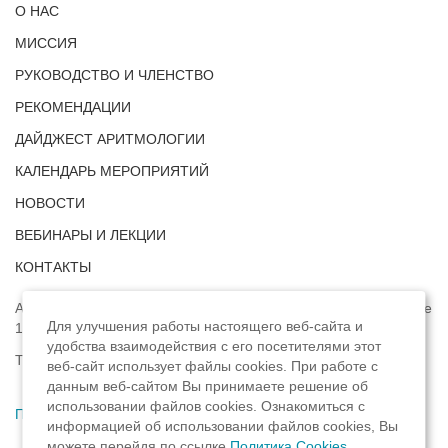
О НАС
МИССИЯ
РУКОВОДСТВО И ЧЛЕНСТВО
РЕКОМЕНДАЦИИ
ДАЙДЖЕСТ АРИТМОЛОГИИ
КАЛЕНДАРЬ МЕРОПРИЯТИЙ
НОВОСТИ
ВЕБИНАРЫ И ЛЕКЦИИ
КОНТАКТЫ
Адрес: г. Москва, ул. Профсоюзная, д. 93А, этаж 4, помещение
Для улучшения работы настоящего веб-сайта и
1, комната 32.
удобства взаимодействия с его посетителями этот
Телефон:
8 (8422) 33-15-88
веб-сайт использует файлы cookies. При работе с
данным веб-сайтом Вы принимаете решение об
использовании файлов cookies. Ознакомиться с
Политика конфиденциальности
,
информацией об использовании файлов cookies, Вы
можете перейдя по ссылке
Политика Cookies
.