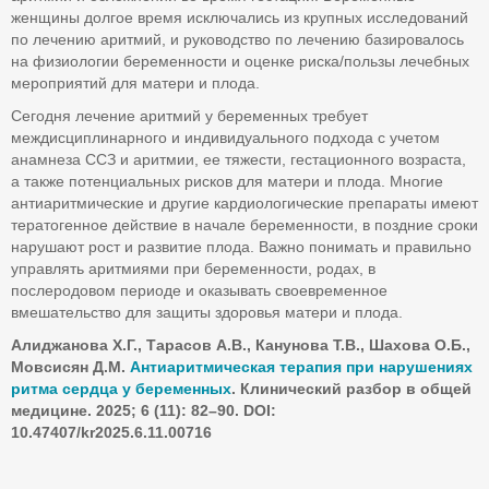
женщины долгое время исключались из крупных исследований
по лечению аритмий, и руководство по лечению базировалось
на физиологии беременности и оценке риска/пользы лечебных
мероприятий для матери и плода.
Сегодня лечение аритмий у беременных требует
междисциплинарного и индивидуального подхода с учетом
анамнеза ССЗ и аритмии, ее тяжести, гестационного возраста,
а также потенциальных рисков для матери и плода. Многие
антиаритмические и другие кардиологические препараты имеют
тератогенное действие в начале беременности, в поздние сроки
нарушают рост и развитие плода. Важно понимать и правильно
управлять аритмиями при беременности, родах, в
послеродовом периоде и оказывать своевременное
вмешательство для защиты здоровья матери и плода.
Алиджанова Х.Г., Тарасов А.В., Канунова Т.В., Шахова О.Б.,
Мовсисян Д.М.
Антиаритмическая терапия при нарушениях
ритма сердца у беременных
. Клинический разбор в общей
медицине. 2025; 6 (11): 82–90.
DOI
:
10.47407/
kr
2025.6.11.00716