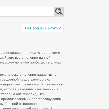
Нет времени читать?
ающих аритмий, прием которого может
за. Чаще всего лечение данной
ическому лечению прибегают в случае
рургического лечения пациентки с
 сердечной недостаточностью,
ционирующей трахеостомой, системным
 которая находилась на лечении в
на терапию антитиреоидными
й преднизолоном) и прогрессирующим
иям больной выполнена
ьшение проявлений хронической