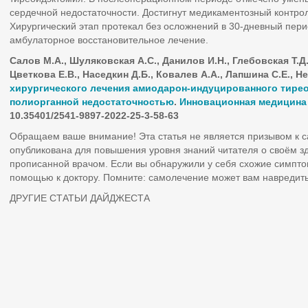
сердечной недостаточности. Достигнут медикаментозный контро
Хирургический этап протекал без осложнений в 30-дневный пер
амбулаторное восстановительное лечение.
Салов М.А., Шуляковская А.С., Данилов И.Н., Глебовская Т.Д.
Цветкова Е.В., Наседкин Д.Б., Ковалев А.А., Лапшина С.Е., Н
хирургического лечения амиодарон-индуцированного тирео
полиорганной недостаточностью
.
Инновационная медицина
10.35401/2541-9897-2022-25-3-58-63
Обращаем ваше внимание! Эта статья не является призывом к 
опубликована для повышения уровня знаний читателя о своём з
прописанной врачом. Если вы обнаружили у себя схожие симпто
помощью к доктору. Помните: самолечение может вам навредить
ДРУГИЕ СТАТЬИ ДАЙДЖЕСТА