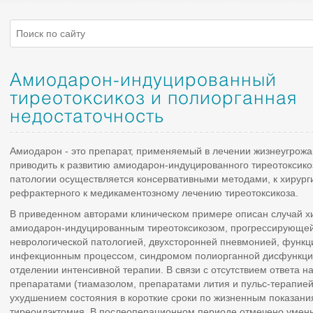
Амиодарон-индуцированный
тиреотоксикоз и полиорганная
недостаточность
Амиодарон - это препарат, применяемый в лечении жизнеугрож
приводить к развитию амиодарон-индуцированного тиреотоксико
патологии осуществляется консервативными методами, к хирург
рефрактерного к медикаментозному лечению тиреотоксикоза.
В приведенном авторами клиническом примере описан случай хи
амиодарон-индуцированным тиреотоксикозом, прогрессирующей
неврологической патологией, двухсторонней пневмонией, функ
инфекционным процессом, синдромом полиорганной дисфункции,
отделении интенсивной терапии. В связи с отсутствием ответа 
препаратами (тиамазолом, препаратами лития и пульс-терапие
ухудшением состояния в короткие сроки по жизненным показан
тиреоидэктомия. В послеоперационном периоде отмечено умен