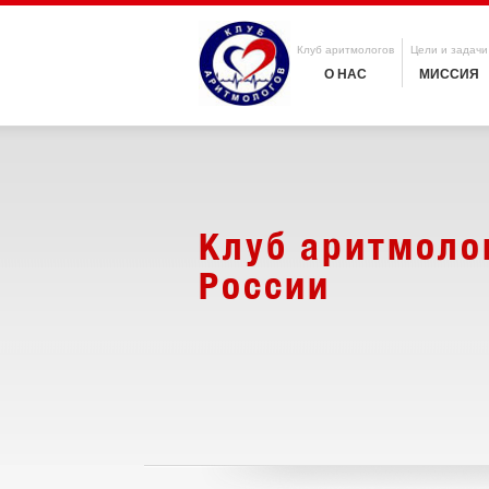
Клуб аритмологов
Цели и задачи
О НАС
МИССИЯ
Клуб аритмоло
России