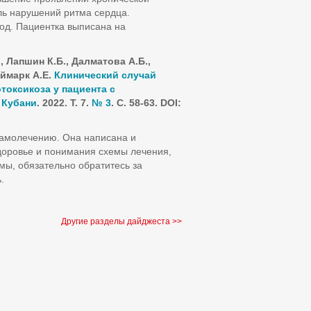
ль нарушений ритма сердца.
иод. Пациентка выписана на
, Лапшин К.Б., Далматова А.Б.,
еймарк А.Е.
Клинический случай
токсикоза у пациента с
 Кубани
. 2022. Т. 7.
№ 3
. С. 58-63. DOI:
самолечению. Она написана и
доровье и понимания схемы лечения,
мы, обязательно обратитесь за
.
Другие разделы дайджеста >>