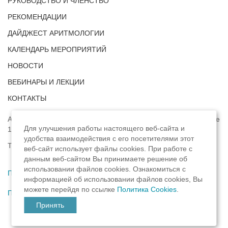
РУКОВОДСТВО И ЧЛЕНСТВО
РЕКОМЕНДАЦИИ
ДАЙДЖЕСТ АРИТМОЛОГИИ
КАЛЕНДАРЬ МЕРОПРИЯТИЙ
НОВОСТИ
ВЕБИНАРЫ И ЛЕКЦИИ
КОНТАКТЫ
Адрес: г. Москва, ул. Профсоюзная, д. 93А, этаж 4, помещение
Для улучшения работы настоящего веб-сайта и
1, комната 32.
удобства взаимодействия с его посетителями этот
Телефон:
8 (8422) 33-15-88
веб-сайт использует файлы cookies. При работе с
данным веб-сайтом Вы принимаете решение об
использовании файлов cookies. Ознакомиться с
Политика конфиденциальности
,
информацией об использовании файлов cookies, Вы
можете перейдя по ссылке
Политика Cookies
.
Пользовательское соглашение
Принять