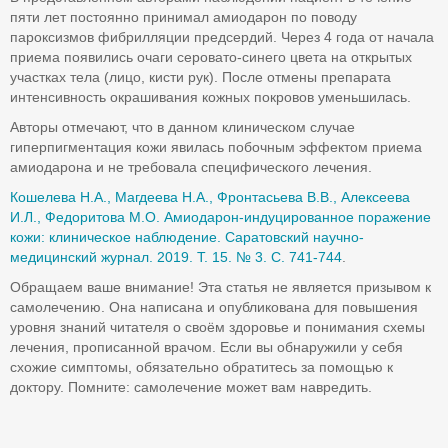
пяти лет постоянно принимал амиодарон по поводу
пароксизмов фибрилляции предсердий. Через 4 года от начала
приема появились очаги серовато-синего цвета на открытых
участках тела (лицо, кисти рук). После отмены препарата
интенсивность окрашивания кожных покровов уменьшилась.
Авторы отмечают, что в данном клиническом случае
гиперпигментация кожи явилась побочным эффектом приема
амиодарона и не требовала специфического лечения.
Кошелева Н.А., Магдеева Н.А., Фронтасьева В.В., Алексеева
И.Л., Федоритова М.О. Амиодарон-индуцированное поражение
кожи: клиническое наблюдение. Саратовский научно-
медицинский журнал. 2019. Т. 15. № 3. С. 741-744
.
Обращаем ваше внимание! Эта статья не является призывом к
самолечению. Она написана и опубликована для повышения
уровня знаний читателя о своём здоровье и понимания схемы
лечения, прописанной врачом. Если вы обнаружили у себя
схожие симптомы, обязательно обратитесь за помощью к
доктору. Помните: самолечение может вам навредить.